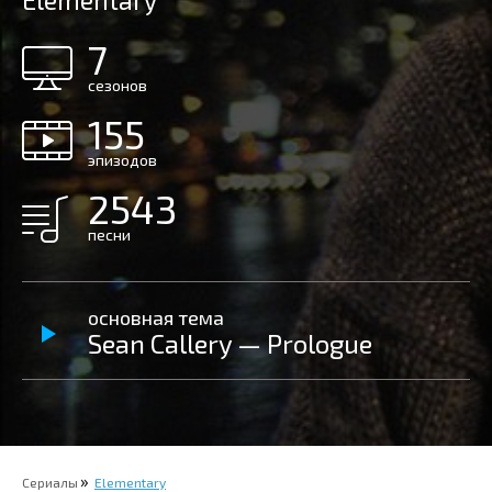
Elementary
7
сезонов
155
эпизодов
2543
песни
основная тема
Sean Callery — Prologue
Сериалы
Elementary