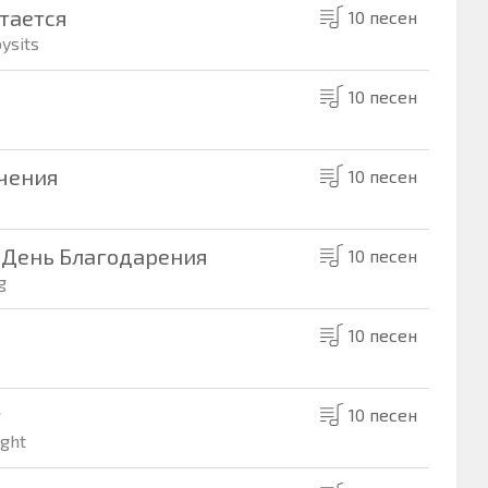
стается
10 песен
ysits
10 песен
учения
10 песен
на День Благодарения
10 песен
g
10 песен
т
10 песен
ught