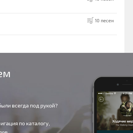
10 песен
оем
были всегда под рукой?
игация по каталогу,
лов.