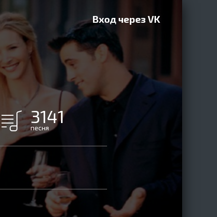
Вход через VK
3141
песня