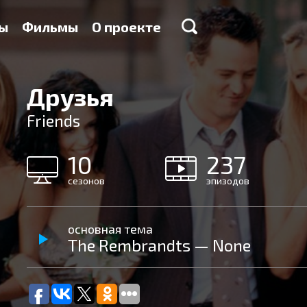
ы
Фильмы
О проекте
Друзья
Friends
10
237
сезонов
эпизодов
основная тема
The Rembrandts — None