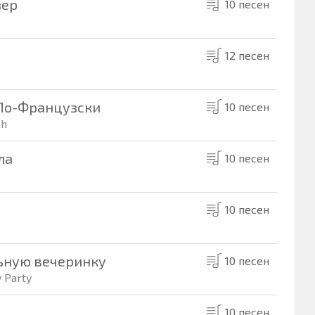
зер
10 песен
12 песен
т По-Французски
10 песен
ch
ла
10 песен
10 песен
льную вечеринку
10 песен
 Party
10 песен