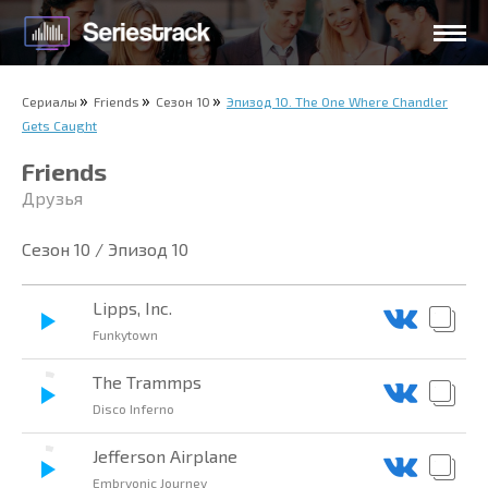
Сериалы
Friends
Сезон 10
Эпизод 10. The One Where Chandler
Gets Caught
Friends
Друзья
Сезон 10 / Эпизод 10
Lipps, Inc.
Funkytown
The Trammps
Disco Inferno
Jefferson Airplane
Embryonic Journey