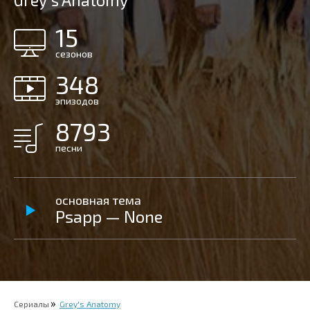
Grey's Anatomy
15
сезонов
348
эпизодов
8793
песни
основная тема
Psapp — None
Сериалы
Grey's Anatomy