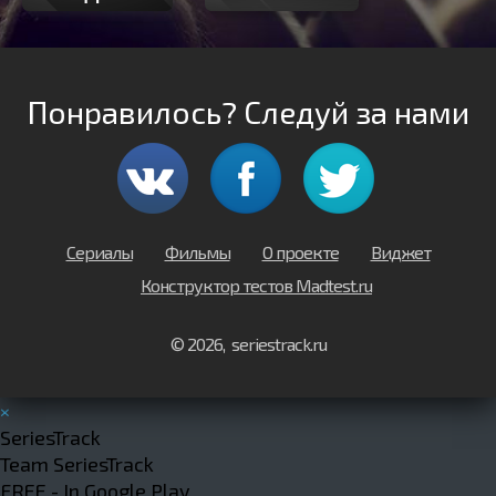
Понравилось? Следуй за нами
Сериалы
Фильмы
О проекте
Виджет
Конструктор тестов Madtest.ru
© 2026, seriestrack.ru
×
SeriesTrack
Team SeriesTrack
FREE - In Google Play