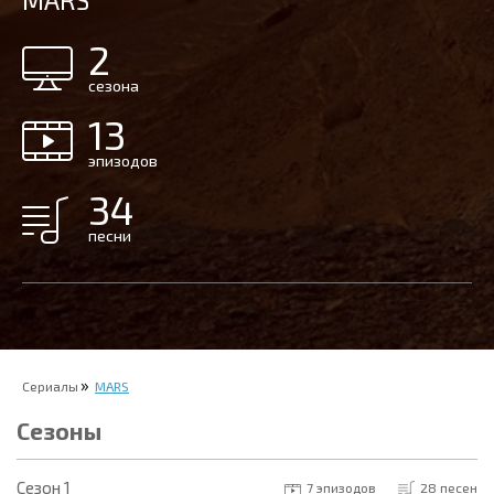
MARS
2
сезона
13
эпизодов
34
песни
Сериалы
MARS
Сезоны
Cезон 1
7 эпизодов
28 песен