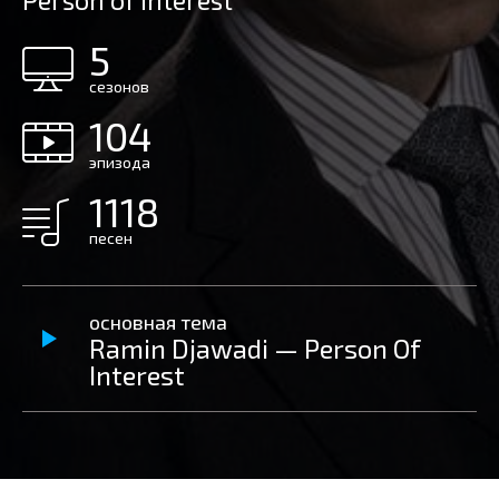
Person of Interest
5
сезонов
104
эпизода
1118
песен
основная тема
Ramin Djawadi — Person Of
Interest