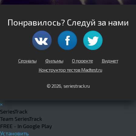
Понравилось? Следуй за нами
Сериалы
Фильмы
О проекте
Виджет
Конструктор тестов Madtest.ru
© 2026, seriestrack.ru
×
SeriesTrack
Team SeriesTrack
FREE - In Google Play
Установить