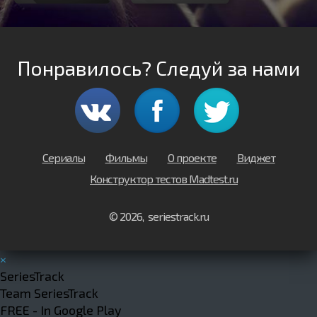
Понравилось? Следуй за нами
Сериалы
Фильмы
О проекте
Виджет
Конструктор тестов Madtest.ru
© 2026, seriestrack.ru
×
SeriesTrack
Team SeriesTrack
FREE - In Google Play