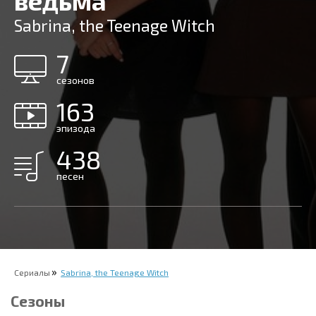
ведьма
Sabrina, the Teenage Witch
7
сезонов
163
эпизода
438
песен
Сериалы
Sabrina, the Teenage Witch
Сезоны