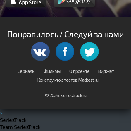
Понравилось? Следуй за нами
Сериалы
Фильмы
О проекте
Виджет
Конструктор тестов Madtest.ru
© 2026, seriestrack.ru
×
SeriesTrack
Team SeriesTrack