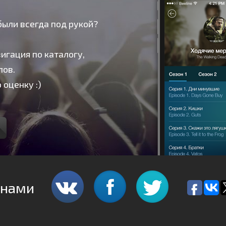
были всегда под рукой?
игация по каталогу,
лов.
 оценку :)
 нами