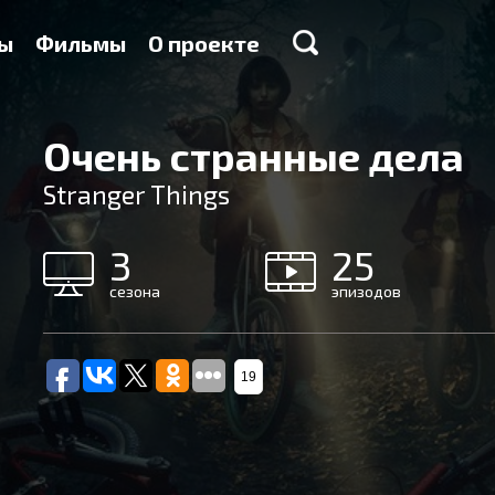
ы
Фильмы
О проекте
Очень странные дела
Stranger Things
3
25
сезона
эпизодов
19