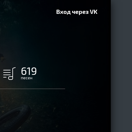
Вход через VK
619
песен