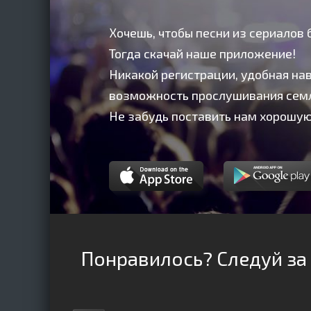
Хочешь, чтобы песни из сериалов 
Тогда скачай наше приложение!
Никакой регистрации, удобная нав
возможность прослушивания сем
Не забудь поставить нам хорошую
Понравилось? Следуй за