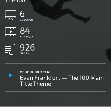
The 100
6
сезонов
84
эпизода
926
песен
основная тема
Evan Frankfort — The 100 Main
Title Theme