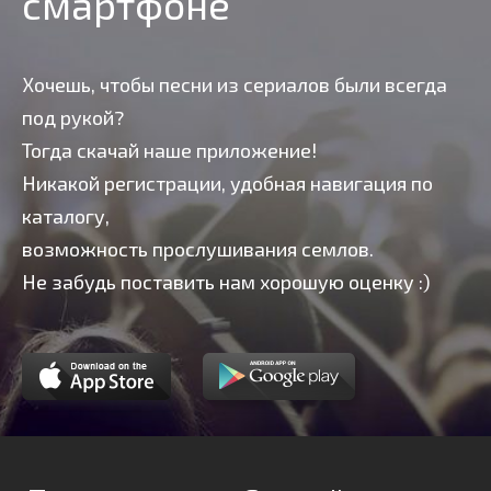
смартфоне
Хочешь, чтобы песни из сериалов были всегда
под рукой?
Тогда скачай наше приложение!
Никакой регистрации, удобная навигация по
каталогу,
возможность прослушивания семлов.
Не забудь поставить нам хорошую оценку :)