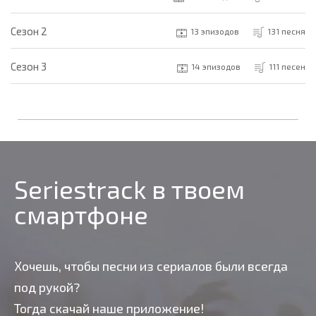
Cезон 2
13 эпизодов
131 песня
Cезон 3
14 эпизодов
111 песен
Seriestrack в твоем
смартфоне
Хочешь, чтобы песни из сериалов были всегда
под рукой?
Тогда скачай наше приложение!