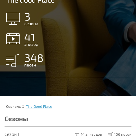
The Good Place
3
сезона
41
эпизод
348
песен
Сериалы
The Good Place
Сезоны
Cезон 1
14 эпизодов
106 песен