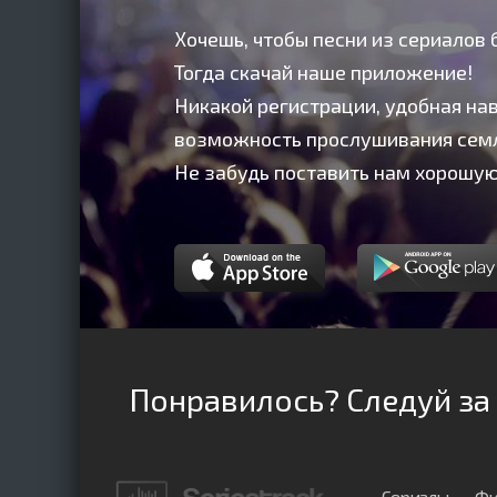
Хочешь, чтобы песни из сериалов 
Тогда скачай наше приложение!
Никакой регистрации, удобная нав
возможность прослушивания сем
Не забудь поставить нам хорошую
Понравилось? Следуй за
Сериалы
Фи