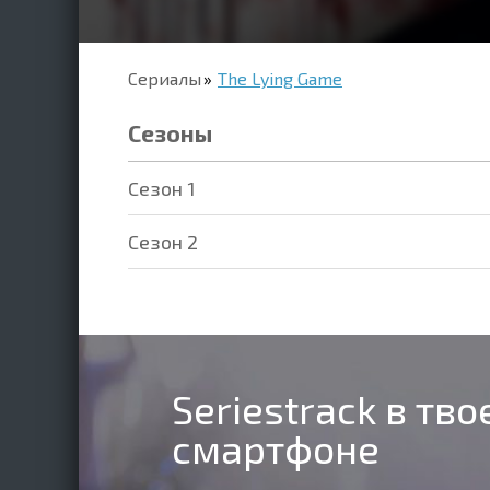
Сериалы
The Lying Game
Сезоны
Cезон 1
Cезон 2
Seriestrack в тв
смартфоне