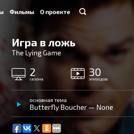
ы
Фильмы
О проекте
Игра в ложь
The Lying Game
2
30
сезона
эпизодов
основная тема
Butterfly Boucher — None