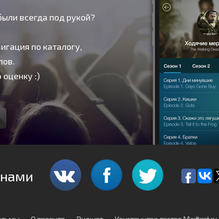
были всегда под рукой?
игация по каталогу,
лов.
 оценку :)
 нами
льмы
О проекте
Виджет
Конструктор тестов Madtest.ru