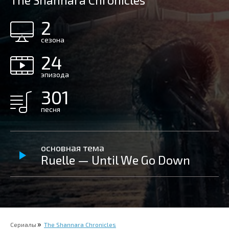
The Shannara Chronicles
2
сезона
24
эпизода
301
песня
основная тема
Ruelle — Until We Go Down
Сериалы
The Shannara Chronicles