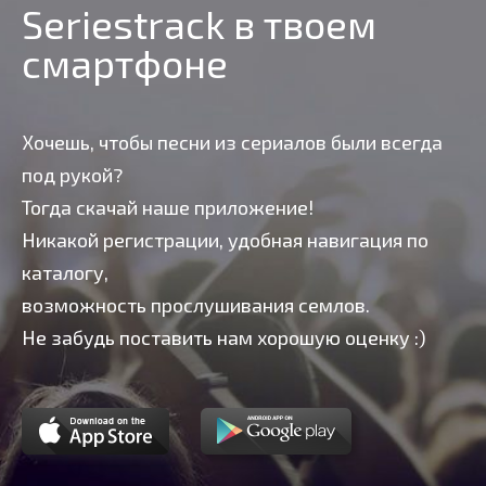
Seriestrack в твоем
смартфоне
Хочешь, чтобы песни из сериалов были всегда
под рукой?
Тогда скачай наше приложение!
Никакой регистрации, удобная навигация по
каталогу,
возможность прослушивания семлов.
Не забудь поставить нам хорошую оценку :)