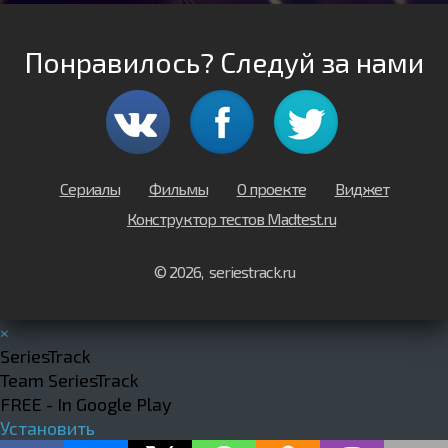
Понравилось? Следуй за нами
Сериалы
Фильмы
О проекте
Виджет
Конструктор тестов Madtest.ru
© 2026, seriestrack.ru
×
SeriesTrack
Team SeriesTrack
FREE - In Google Play
Установить