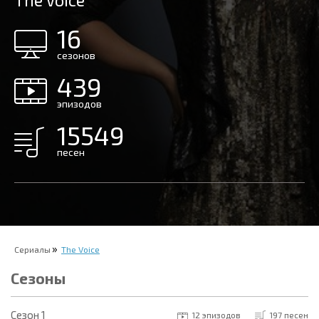
The Voice
16
сезонов
439
эпизодов
15549
песен
Сериалы
The Voice
Сезоны
Cезон 1
12 эпизодов
197 песен