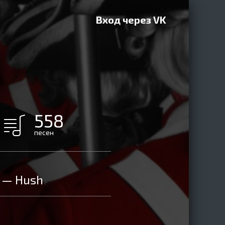
Вход через VK
558
песен
s — Hush