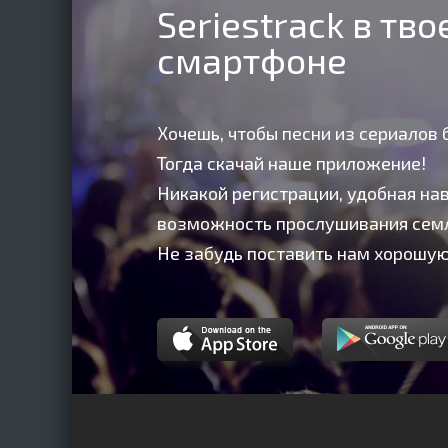
Seriestrack в тв
смартфоне
Хочешь, чтобы песни из сериалов 
Тогда скачай наше приложение!
Никакой регистрации, удобная нав
возможность прослушивания сем
Не забудь поставить нам хорошую