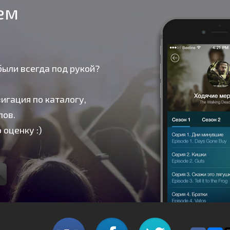
оем
были всегда под рукой?
игация по каталогу,
лов.
 оценку :)