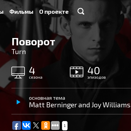
ы
Фильмы
О проекте
Поворот
Turn
4
40
сезона
эпизодов
основная тема
Matt Berninger and Joy William
1